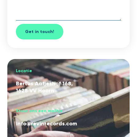
Get in touch!
Locatie
Bertus Aafjeshof 168,
1628 VV Hoorn
Stuur ons een mailtje
info@revinrecords.com