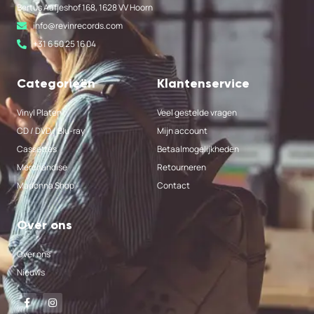
Bertus Aafjeshof 168, 1628 VV Hoorn
info@revinrecords.com
+31 6 50 25 16 04
Categorieën
Klantenservice
Vinyl Platen
Veel gestelde vragen
CD / DVD / Blu-ray
Mijn account
Cassettes
Betaalmogelijkheden
Merchandise
Retourneren
Madonna Shop
Contact
Over ons
Over ons
Nieuws