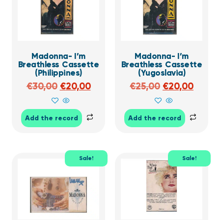
Madonna- I’m
Madonna- I’m
Breathless Cassette
Breathless Cassette
(Philippines)
(Yugoslavia)
€
30,00
€
20,00
€
25,00
€
20,00
Add the record
Add the record
Sale!
Sale!