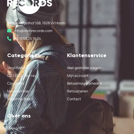
Bertus Aafjeshof 168, 1628 VV Hoorn
info@revinrecords.com
+31 6 50 25 16 04
Categorieën
Klantenservice
Vinyl Platen
Veel gestelde vragen
CD / DVD / Blu-ray
Mijn account
Cassettes
Betaalmogelijkheden
Merchandise
Retourneren
Madonna Shop
Contact
Over ons
Over ons