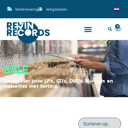
Snelle levering
Veilig betalen
0
SALE
Bestel hier jouw LP's, CD's, DVD's, Blu-rays en
cassettes met korting