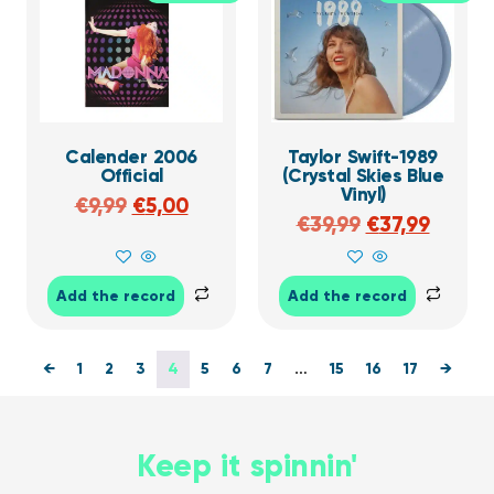
Calender 2006
Taylor Swift-1989
Official
(Crystal Skies Blue
Vinyl)
€
9,99
€
5,00
€
39,99
€
37,99
Add the record
Add the record
←
1
2
3
4
5
6
7
…
15
16
17
→
Keep it spinnin'