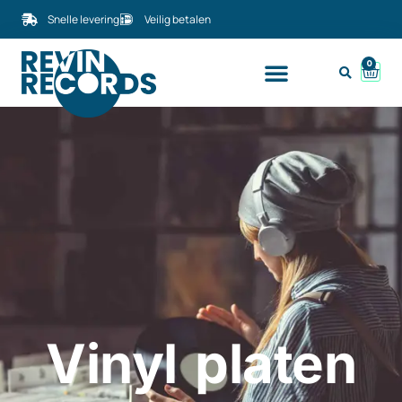
Snelle levering
Veilig betalen
0
Vinyl platen