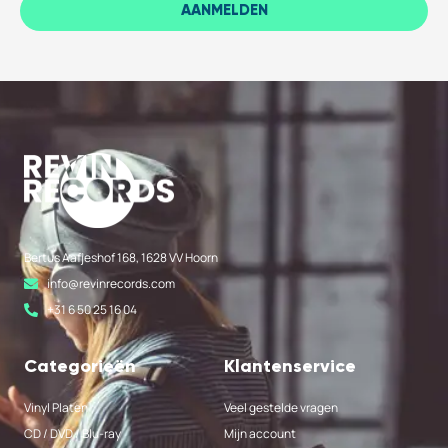
AANMELDEN
Bertus Aafjeshof 168, 1628 VV Hoorn
info@revinrecords.com
+31 6 50 25 16 04
Categorieën
Klantenservice
Vinyl Platen
Veel gestelde vragen
CD / DVD / Blu-ray
Mijn account