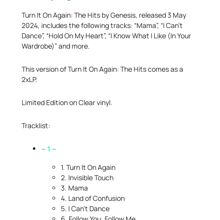
Turn It On Again: The Hits by Genesis, released 3 May
2024, includes the following tracks: “Mama”, “I Can’t
Dance”, “Hold On My Heart”, “I Know What I Like (In Your
Wardrobe)” and more.
This version of Turn It On Again: The Hits comes as a
2xLP.
Limited Edition on Clear vinyl.
Tracklist:
– 1 –
1. Turn It On Again
2. Invisible Touch
3. Mama
4. Land of Confusion
5. I Can’t Dance
6. Follow You, Follow Me