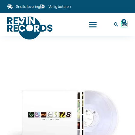
Snelle levering
Veilig betalen
0