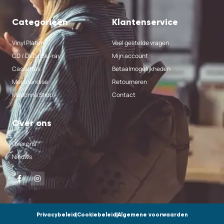
Categorieën
Klantenservice
Vinyl Platen
Veel gestelde vragen
CD / DVD / Blu-ray
Mijn account
Cassettes
Betaalmogelijkheden
Merchandise
Retourneren
Madonna Shop
Contact
Over ons
Over ons
Nieuws
Privacybeleid
Cookiebeleid
Algemene voorwaarden