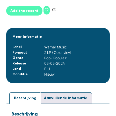
Add the record
Meer informatie
Warner Music
Label
2 LP / Color vinyl
Formaat
Pop / Populair
Genre
03-05-2024
Release
E.U.
Land
Nieuw
Conditie
Beschrijving
Aanvullende informatie
Beschrijving