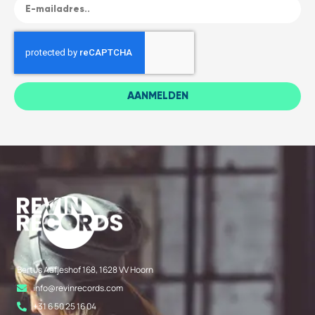
AANMELDEN
Bertus Aafjeshof 168, 1628 VV Hoorn
info@revinrecords.com
+31 6 50 25 16 04