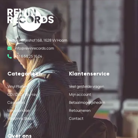
Bertus Aafjeshof 168, 1628 VV Hoorn
info@revinrecords.com
+31 6 50 25 16 04
Categorieën
Klantenservice
Vinyl Platen
Veel gestelde vragen
CD / DVD / Blu-ray
Mijn account
Cassettes
Betaalmogelijkheden
Merchandise
Retourneren
Madonna Shop
Contact
Over ons