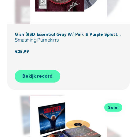
Gish (RSD Essential Gray W/ Pink & Purple Splatter
Smashing Pumpkins
Vinyl)
€
25,99
Bekijk record
Sale!