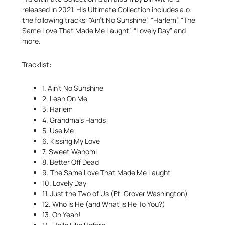
released in 2021. His Ultimate Collection includes a.o.
the following tracks: “Ain’t No Sunshine”, “Harlem”, “The
Same Love That Made Me Laught”, “Lovely Day” and
more.
Tracklist:
1. Ain’t No Sunshine
2. Lean On Me
3. Harlem
4. Grandma’s Hands
5. Use Me
6. Kissing My Love
7. Sweet Wanomi
8. Better Off Dead
9. The Same Love That Made Me Laught
10. Lovely Day
11. Just the Two of Us (Ft. Grover Washington)
12. Who is He (and What is He To You?)
13. Oh Yeah!