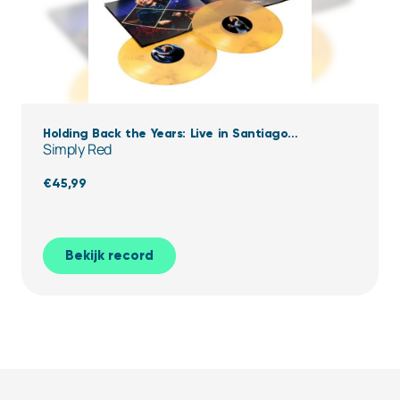
Holding Back the Years: Live in Santiago
Simply Red
(Clear,Yellow & black Marbled Vinyl)
€
45,99
Bekijk record