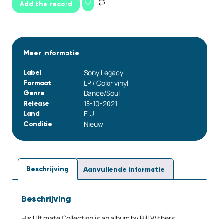
Add the record
Meer informatie
Sony Legacy
Label
LP / Color vinyl
Formaat
Dance/Soul
Genre
15-10-2021
Release
E.U
Land
Nieuw
Conditie
Beschrijving
Aanvullende informatie
Beschrijving
His Ultimate Collection is an album by Bill Withers,