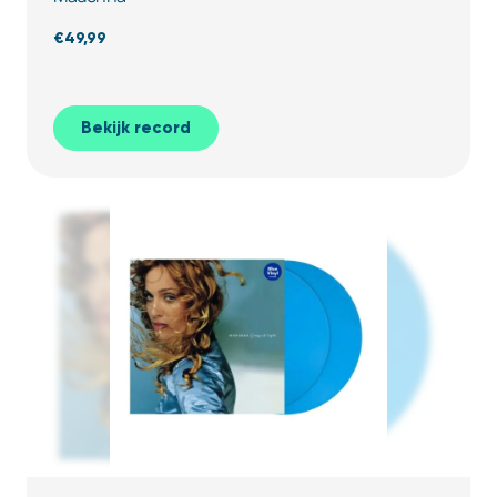
€
49,99
Bekijk record