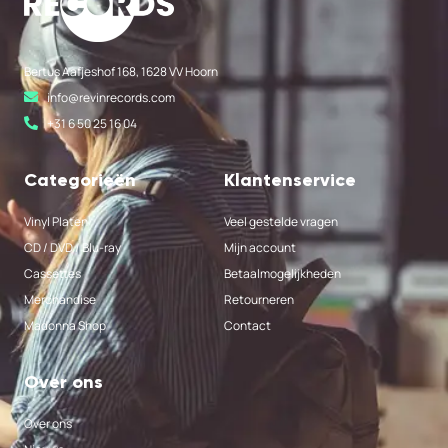
Bertus Aafjeshof 168, 1628 VV Hoorn
info@revinrecords.com
+31 6 50 25 16 04
Categorieën
Klantenservice
Vinyl Platen
Veel gestelde vragen
CD / DVD / Blu-ray
Mijn account
Cassettes
Betaalmogelijkheden
Merchandise
Retourneren
Madonna Shop
Contact
Over ons
Over ons