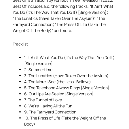
Best Of is an album by Fun Boy Three, released in 2022.
Best Of includes a.o. the following tracks: “It Ain’t What
You Do (it’s The Way That You Do It) [Single Version]”,
“The Lunatics (have Taken Over The Asylum)”, “The
Farmyard Connection”, “The Press Of Life (take The
Weight Off The Body)” and more.
Tracklist:
1. It Ain’t What You Do (It’s the Way That You Do It)
[Single Version]
2. Summertime
3. The Lunatics (Have Taken Over the Asylum)
4. The More I See (the Less I Believe)
5. The Telephone Always Rings [Single Version]
6. Our Lips Are Sealed [Single Version]
7. The Tunnel of Love
8. We’re Having All the Fun
9. The Farmyard Connection
10. The Press of Life (Take the Weight Off the
Body)