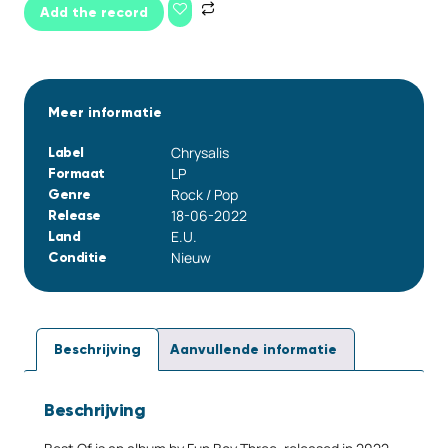
Add the record
Meer informatie
Chrysalis
Label
LP
Formaat
Rock / Pop
Genre
18-06-2022
Release
E.U.
Land
Nieuw
Conditie
Beschrijving
Aanvullende informatie
Beschrijving