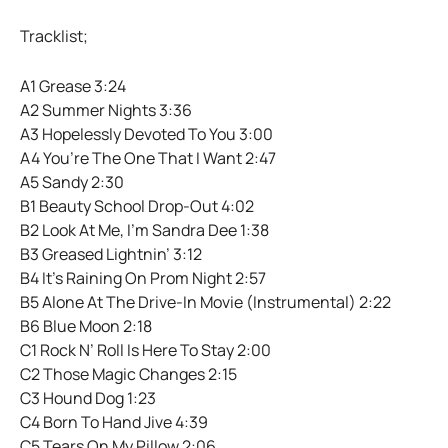
Tracklist;
A1 Grease 3:24
A2 Summer Nights 3:36
A3 Hopelessly Devoted To You 3:00
A4 You’re The One That I Want 2:47
A5 Sandy 2:30
B1 Beauty School Drop-Out 4:02
B2 Look At Me, I’m Sandra Dee 1:38
B3 Greased Lightnin’ 3:12
B4 It’s Raining On Prom Night 2:57
B5 Alone At The Drive-In Movie (Instrumental) 2:22
B6 Blue Moon 2:18
C1 Rock N’ Roll Is Here To Stay 2:00
C2 Those Magic Changes 2:15
C3 Hound Dog 1:23
C4 Born To Hand Jive 4:39
C5 Tears On My Pillow 2:06