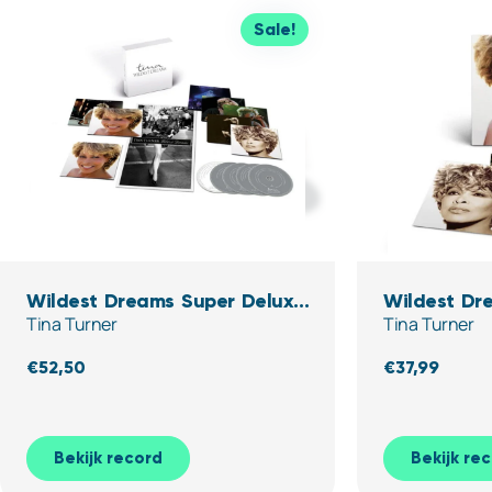
Sale!
Wildest Dreams Super Deluxe
Wildest Dre
Tina Turner
Tina Turner
Edition (5CD)
€
52,50
€
37,99
Bekijk record
Bekijk re