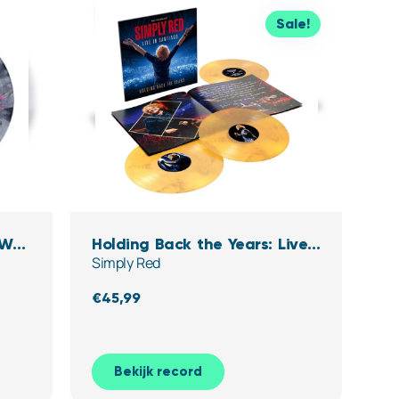
Sale!
 W/
Holding Back the Years: Live
Simply Red
yl)
in Santiago (Clear,Yellow &
black Marbled Vinyl)
€
45,99
Bekijk record