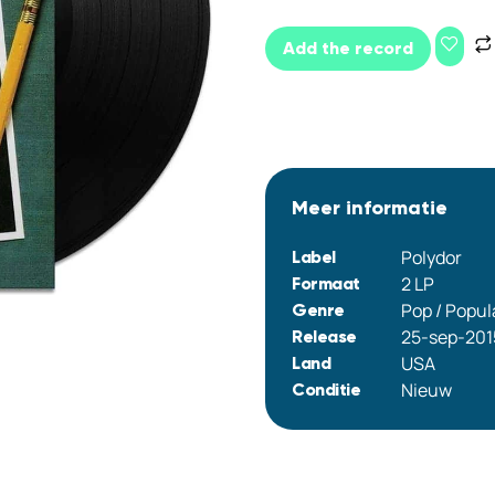
Add the record
Meer informatie
Polydor
Label
2 LP
Formaat
Pop / Popul
Genre
25-sep-201
Release
USA
Land
Nieuw
Conditie