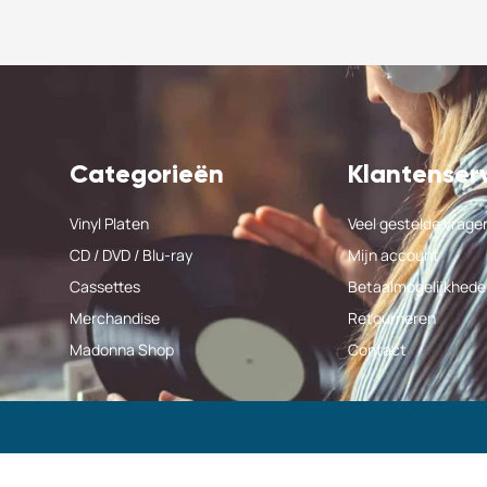
Categorieën
Klantenser
Vinyl Platen
Veel gestelde vrage
CD / DVD / Blu-ray
Mijn account
Cassettes
Betaalmogelijkhede
Merchandise
Retourneren
Madonna Shop
Contact