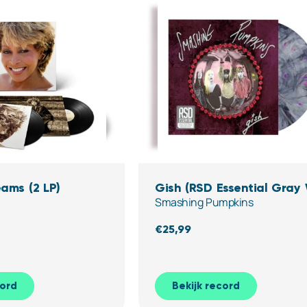
ams (2 LP)
Gish (RSD Essential Gray
Smashing Pumpkins
Pink & Purple Splatter Vin
€
25,99
cord
Bekijk record