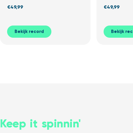
€
49,99
€
49,99
Bekijk record
Bekijk re
Keep it spinnin'