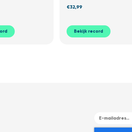
€
32,99
cord
Bekijk record