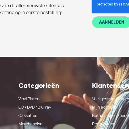
e van de allernieuwste releases,
korting op je eerste bestelling!
AANMELDEN
Categorieën
Klantenser
Vinyl Platen
Veel gestelde vrage
CD / DVD / Blu-ray
Mijn account
Cassettes
Betaalmogelijkhede
Merchandise
Retourneren