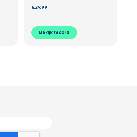
€
29,99
Bekijk record