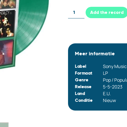
Add the record
Meer informatie
Sony Music
Label
LP
Formaat
Pop / Popul
Genre
5-5-2023
Release
E.U.
Land
Nieuw
Conditie