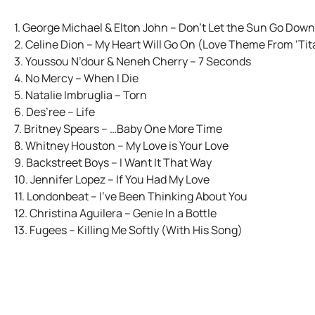
1. George Michael & Elton John – Don’t Let the Sun Go Dow
2. Celine Dion – My Heart Will Go On (Love Theme From ‘Tit
3. Youssou N’dour & Neneh Cherry – 7 Seconds
4. No Mercy – When I Die
5. Natalie Imbruglia – Torn
6. Des’ree – Life
7. Britney Spears – …Baby One More Time
8. Whitney Houston – My Love is Your Love
9. Backstreet Boys – I Want It That Way
10. Jennifer Lopez – If You Had My Love
11. Londonbeat – I’ve Been Thinking About You
12. Christina Aguilera – Genie In a Bottle
13. Fugees – Killing Me Softly (With His Song)