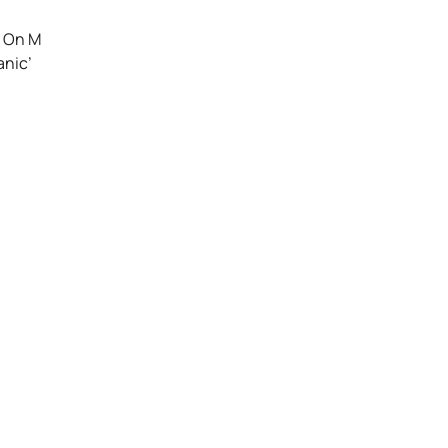
n On M
anic’