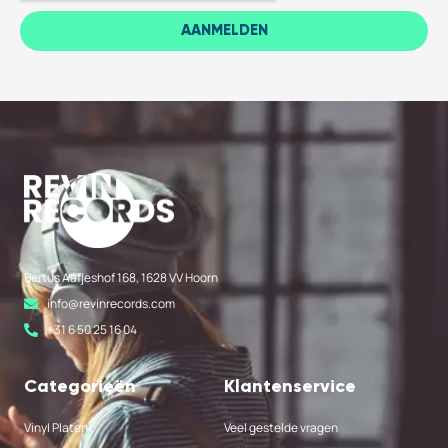
AANMELDEN
Bertus Aafjeshof 168, 1628 VV Hoorn
info@revinrecords.com
+31 6 50 25 16 04
Categorieën
Klantenservice
Vinyl Platen
Veel gestelde vragen