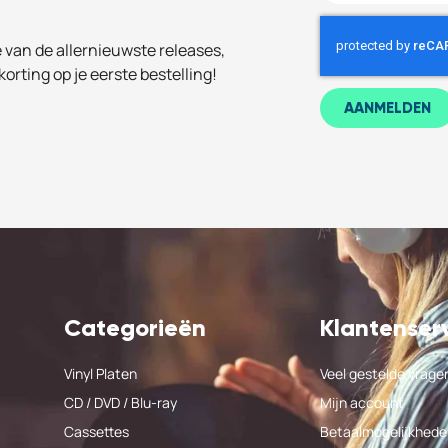
e van de allernieuwste releases,
korting op je eerste bestelling!
AANMELDEN
Categorieën
Klantenser
Vinyl Platen
Veel gestelde vrage
CD / DVD / Blu-ray
Mijn account
Cassettes
Betaalmogelijkhede