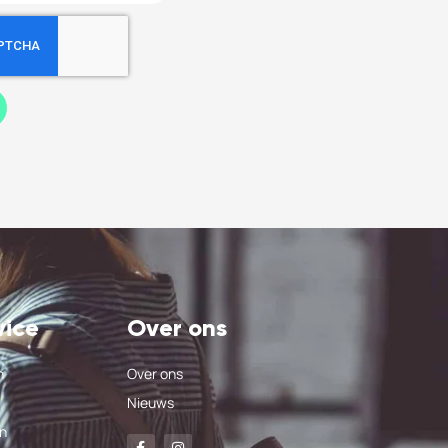
vice
Over ons
n
Over ons
Nieuws
n