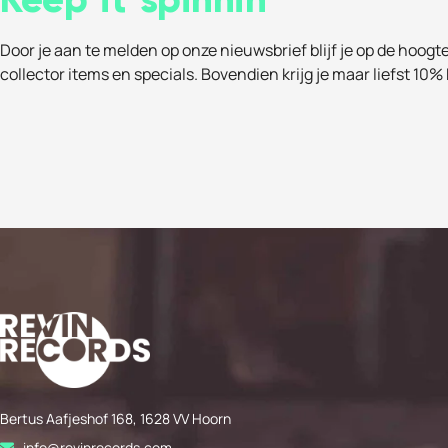
Door je aan te melden op onze nieuwsbrief blijf je op de hoogt
collector items en specials. Bovendien krijg je maar liefst 10% 
Bertus Aafjeshof 168, 1628 VV Hoorn
info@revinrecords.com