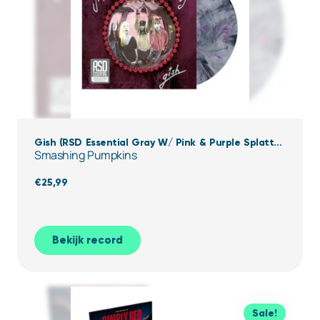
Gish (RSD Essential Gray W/ Pink & Purple Splatter
Smashing Pumpkins
Vinyl)
€
25,99
Bekijk record
Sale!