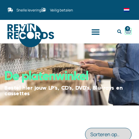
Snelle levering
Veilig betalen
0
De platenwinkel
Bestel hier jouw LP's, CD's, DVD's, Blu-rays en
cassettes