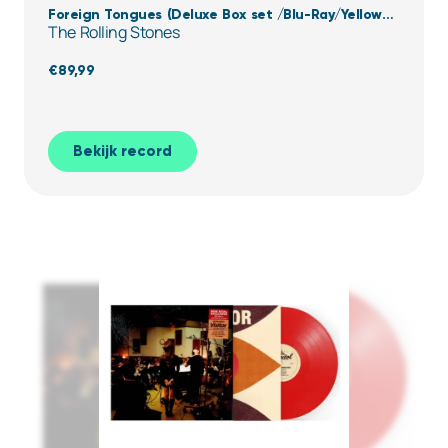
Foreign Tongues (Deluxe Box set /Blu-Ray/Yellow
The Rolling Stones
Vinyl)
€
89,99
Bekijk record