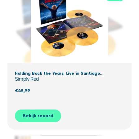
Holding Back the Years: Live in Santiago
Simply Red
(Clear,Yellow & black Marbled Vinyl)
€
45,99
Bekijk record