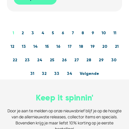
1
2
3
4
5
6
7
8
9
10
11
12
13
14
15
16
17
18
19
20
21
22
23
24
25
26
27
28
29
30
31
32
33
34
Volgende
Keep it spinnin'
Door je aan te melden op onze nieuwsbrief blijf je op de hoogte
van de allernieuwste releases, collector items en specials.
Bovendien krijg je maar liefst 10% korting op je eerste
bestelling!