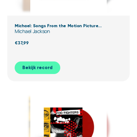
Michael: Songs From the Motion Picture
Michael Jackson
(Transparent Black Ice Vinyl)
€
37,99
Bekijk record