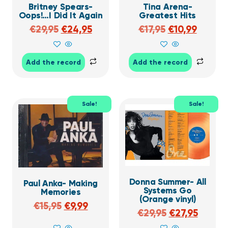
Britney Spears-
Tina Arena-
Oops!…I Did It Again
Greatest Hits
€
29,95
€
24,95
€
17,95
€
10,99
Add the record
Add the record
Sale!
Sale!
Donna Summer- All
Paul Anka- Making
Systems Go
Memories
(Orange vinyl)
€
15,95
€
9,99
€
29,95
€
27,95