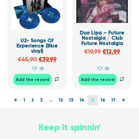
Dua Lipa – Future
Nostalgia / Club
U2- Songs Of
Future Nostalgia
Experience (Blue
vinyl)
€
19,99
€
12,99
€
45,90
€
39,99
Add the record
Add the record
←
1
2
3
…
12
13
14
15
16
17
→
Keep it spinnin'