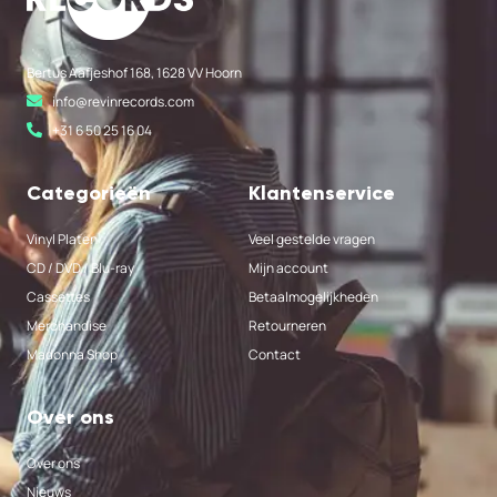
Bertus Aafjeshof 168, 1628 VV Hoorn
info@revinrecords.com
+31 6 50 25 16 04
Categorieën
Klantenservice
Vinyl Platen
Veel gestelde vragen
CD / DVD / Blu-ray
Mijn account
Cassettes
Betaalmogelijkheden
Merchandise
Retourneren
Madonna Shop
Contact
Over ons
Over ons
Nieuws