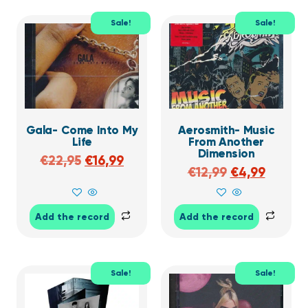
Sale!
Sale!
Gala- Come Into My
Aerosmith- Music
Life
From Another
Dimension
€
22,95
€
16,99
€
12,99
€
4,99
Add the record
Add the record
Sale!
Sale!