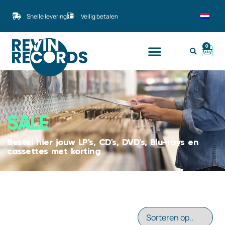
Snelle levering
Veilig betalen
0
SALE
Bestel hier jouw LP's, CD's, DVD's, Blu-rays en
cassettes met korting