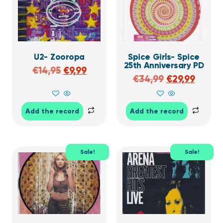
U2- Zooropa
Spice Girls- Spice
25th Anniversary PD
€
14,95
€
9,99
€
34,99
€
29,99
Add the record
Add the record
Sale!
Sale!