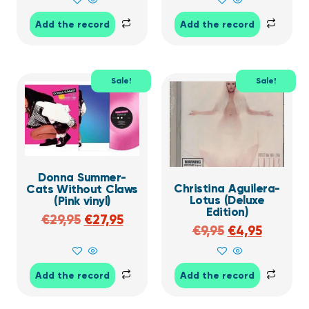
Add the record
Add the record
Sale!
Sale!
Donna Summer-
Christina Aguilera-
Cats Without Claws
Lotus (Deluxe
(Pink vinyl)
Edition)
€
29,95
€
27,95
€
9,95
€
4,95
Add the record
Add the record