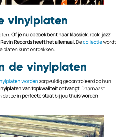
e vinylplaten
laten.
Of je nu op zoek bent naar klassiek, rock, jazz,
 Revin Records heeft het allemaal.
De
collectie
wordt
te platen kunt ontdekken.
n de vinylplaten
inylplaten worden
zorgvuldig gecontroleerd op hun
inylplaten
van
topkwaliteit
ontvangt
. Daarnaast
 dat ze in
perfecte
staat
bij jou
thuis
worden