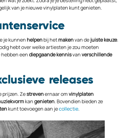
n wat je zoekt. Zodra je je bestelling hebt geplaatst,
elijk van je nieuwe vinylplaten kunt genieten.
antenservice
e je kunnen
helpen
bij het
maken
van de
juiste
keuze
.
nodig hebt over welke artiesten je zou moeten
Ze hebben een
diepgaande
kennis
van
verschillende
clusieve releases
 prijzen. Ze
streven
ernaar om
vinylplaten
uziekvorm
kan
genieten
. Bovendien bieden ze
ten
kunt toevoegen aan je
collectie
.