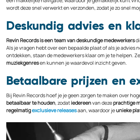
een makkelijke navigatie, waardoor je gemakkelijk kunt vinde
wordt deze snel verwerkt en verzonden, zodat je zo snel mog
Deskundig advies en kl
Revin Records is een team van deskundige medewerkers
di
Als je vragen hebt over een bepaalde plaat of als je advies 
ontdekken, staan de medewerkers klaar om je te helpen. 
muziekgenres
en kunnen je waardevol inzicht geven.
Betaalbare prijzen en ex
Bij Revin Records hoef je je geen zorgen te maken over hoge
betaalbaar
te
houden
, zodat
iedereen
van deze
prachtige
m
regelmatig
exclusieve
releases
aan, waardoor je
unieke
pla